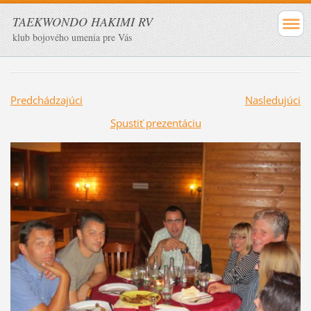
TAEKWONDO HAKIMI RV
klub bojového umenia pre Vás
Predchádzajúci
Nasledujúci
Spustiť prezentáciu