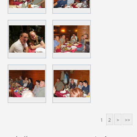
1
2
>
>>