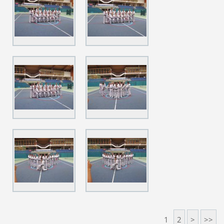
1
2
>
>>