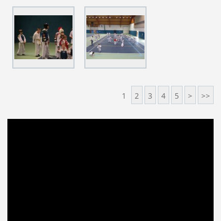
1
2
3
4
5
>
>>