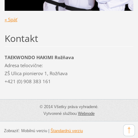
« Späť
Kontakt
TAEKWONDO HAKIMI Rožňava
Adresa telocvične:
ZŠ Ulica pionierov 1, Rožňava
+421 (0) 908 383 161
© 2014 Všetky práva vyhradené.
Vytvorené službou
Webnode
Zobraziť:
Mobilnú verziu
|
Štandardnú verziu