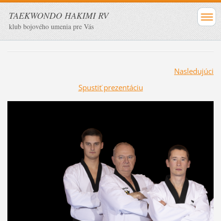
TAEKWONDO HAKIMI RV
klub bojového umenia pre Vás
Nasledujúci
Spustiť prezentáciu