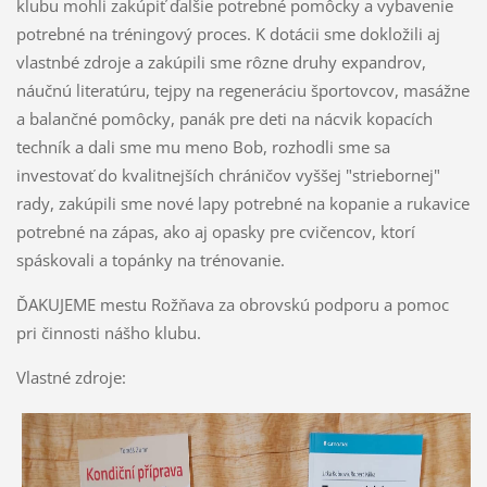
klubu mohli zakúpiť ďalšie potrebné pomôcky a vybavenie
potrebné na tréningový proces. K dotácii sme dokložili aj
vlastnbé zdroje a zakúpili sme rôzne druhy expandrov,
náučnú literatúru, tejpy na regeneráciu športovcov, masážne
a balančné pomôcky, panák pre deti na nácvik kopacích
techník a dali sme mu meno Bob, rozhodli sme sa
investovať do kvalitnejších chráničov vyššej "striebornej"
rady, zakúpili sme nové lapy potrebné na kopanie a rukavice
potrebné na zápas, ako aj opasky pre cvičencov, ktorí
spáskovali a topánky na trénovanie.
ĎAKUJEME mestu Rožňava za obrovskú podporu a pomoc
pri činnosti nášho klubu.
Vlastné zdroje: