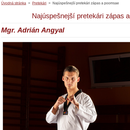
Úvodná stránka
>
Pretekári
>
Najúspešnejší pretekári zápas a poomsae
Najúspešnejší pretekári zápa
Mgr. Adrián Angyal