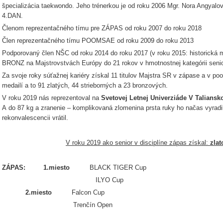
špecializácia taekwondo. Jeho trénerkou je od roku 2006 Mgr. Nora Angyalo
4.DAN.
Členom reprezentačného tímu pre ZÁPAS od roku 2007 do roku 2018
Člen reprezentačného tímu POOMSAE od roku 2009 do roku 2013
Podporovaný člen NŠC od roku 2014 do roku 2017 (v roku 2015: historická
BRONZ na Majstrovstvách Európy do 21 rokov v hmotnostnej kategórii senior
Za svoje roky súťažnej kariéry získal 11 titulov Majstra SR v zápase a v 
medailí a to 91 zlatých, 44 strieborných a 23 bronzových.
V roku 2019 nás reprezentoval na
Svetovej Letnej Univerziáde V Talians
A do 87 kg a zranenie – komplikovaná zlomenina prsta ruky ho načas vyradi
rekonvalescencii vrátil.
V roku 2019 ako senior v disciplíne zápas získal:
zlato
ZÁPAS: 1.miesto
BLACK TIGER Cup
ILYO Cup
2.miesto
Falcon Cup
Trenčín Open