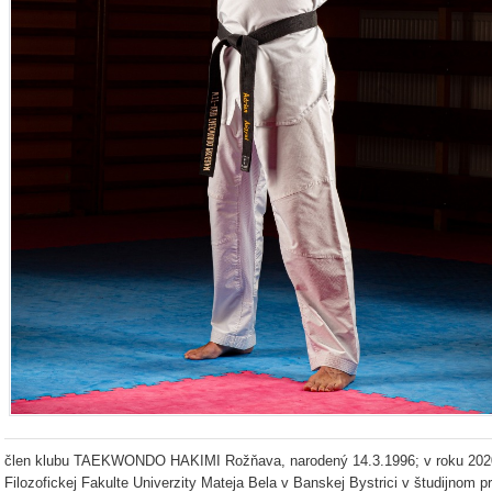
člen klubu TAEKWONDO HAKIMI Rožňava, narodený 14.3.1996; v roku 2020
Filozofickej Fakulte Univerzity Mateja Bela v Banskej Bystrici v študijnom 