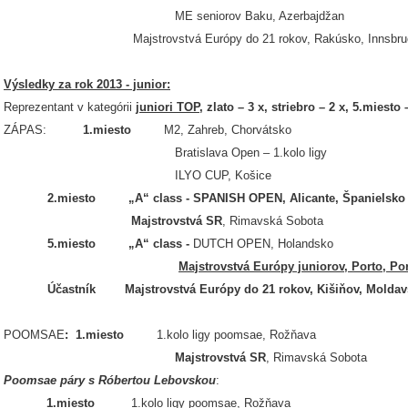
ME seniorov Baku, Azerbajdžan
Majstrovstvá Európy do 21 rokov, Rakúsko, Innsbr
Výsledky za rok 2013 - junior:
Reprezentant v kategórii
juniori TOP,
zlato – 3 x, striebro – 2 x, 5.miesto 
ZÁPAS:
1.miesto
M2, Zahreb, Chorvátsko
Bratislava Open – 1.kolo ligy
ILYO CUP, Košice
2.miesto „A“ class - SPANISH OPEN, Alicante, Španielsko
Majstrovstvá SR
, Rimavská Sobota
5.miesto „A“ class -
DUTCH OPEN, Holandsko
Majstrovstvá Európy juniorov
, Porto, Po
Účastník Majstrovstvá Európy do 21 rokov, Kišiňov, Moldav
POOMSAE
:
1.miesto
1.kolo ligy poomsae, Rožňava
Majstrovstvá SR
, Rimavská Sobota
Poomsae páry s Róbertou Lebovskou
:
1.miesto
1.kolo ligy poomsae, Rožňava