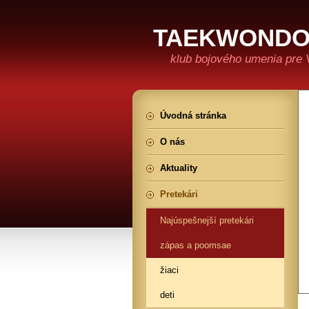
TAEKWONDO 
klub bojového umenia pre 
Úvodná stránka
O nás
Aktuality
Pretekári
Najúspešnejší pretekári
zápas a poomsae
žiaci
deti