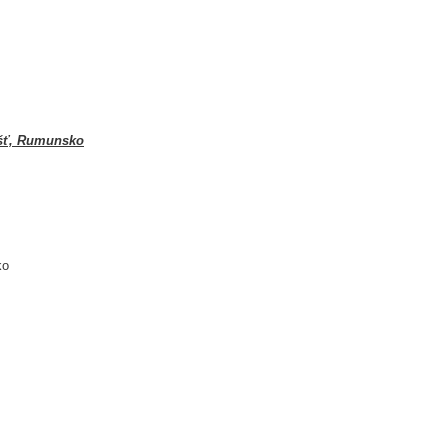
ešť, Rumunsko
ko