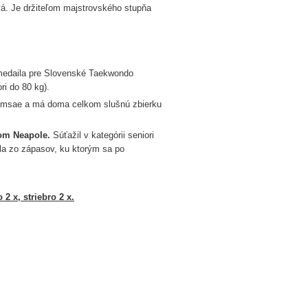
vá. Je držiteľom majstrovského stupňa
 medaila pre Slovenské Taekwondo
i do 80 kg).
poomsae a má doma celkom slušnú zbierku
kom Neapole.
Súťažil v kategórii seniori
la zo zápasov, ku ktorým sa po
 2 x, striebro 2 x.