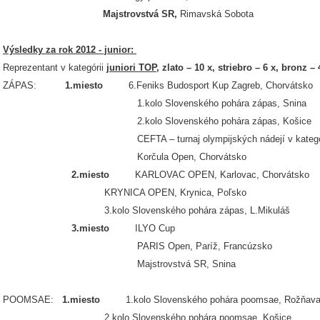
Majstrovstvá SR,
Rimavská Sobota
Výsledky za rok 2012 - junior:
Reprezentant v kategórii
juniori TOP,
zlato – 10 x, striebro – 6 x, bronz – 
ZÁPAS:
1.miesto
6.Feniks Budosport Kup Zagreb, Chorvátsko
1.kolo Slovenského pohára zápas, Snina
2.kolo Slovenského pohára zápas, Košice
CEFTA – turnaj olympijských nádejí v kategórii seni
Korčula Open, Chorvátsko
2.miesto
KARLOVAC OPEN, Karlovac, Chorvátsko
KRYNICA OPEN, Krynica, Poľsko
3.kolo Slovenského pohára zápas, L.Mikuláš
3.miesto
ILYO Cup
PARIS Open, Paríž, Francúzsko
Majstrovstvá SR, Snina
POOMSAE:
1.miesto
1.kolo Slovenského pohára poomsae, Rožňav
2.kolo Slovenského pohára poomsae, Košice