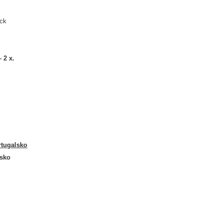
uck
– 2 x.
rtugalsko
sko