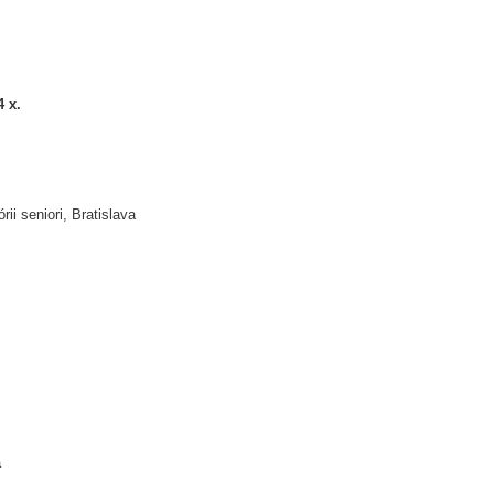
4 x.
ori, Bratislava
a