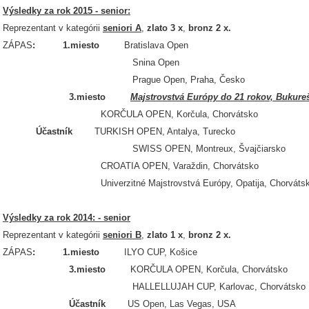
Výsledky za rok 2015 - senior:
Reprezentant v kategórii
seniori A
,
zlato 3 x
,
bronz 2 x.
ZÁPAS
: 1.miesto
Bratislava Open
Snina Open
Prague Open, Praha, Česko
3.miesto
Majstrovstvá Európy do 21 rokov, Bukur
KORČULA OPEN, Korčula, Chorvátsko
Účastník
TURKISH OPEN, Antalya, Turecko
SWISS OPEN, Montreux, Švajčiarsko
CROATIA OPEN, Varaždin, Chorvátsko
Univerzitné Majstrovstvá Európy, Opatija, Chorváts
Výsledky za rok 2014: - senior
Reprezentant v kategórii
seniori B
,
zlato 1 x
,
bronz 2 x.
ZÁPAS
: 1.miesto
ILYO CUP, Košice
3.miesto
KORČULA OPEN, Korčula, Chorvátsko
HALLELLUJAH CUP, Karlovac, Chorvátsko
Účastník
US Open, Las Vegas, USA