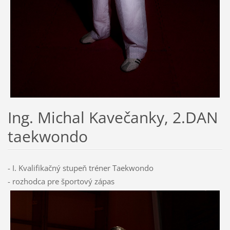
Ing. Michal Kavečanky, 2.DAN
taekwondo
- I. Kvalifikačný stupeň tréner Taekwondo
- rozhodca pre športový zápas