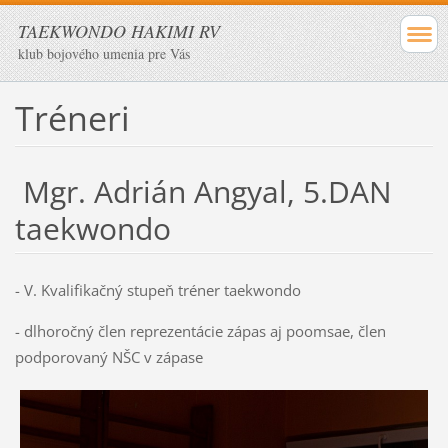
TAEKWONDO HAKIMI RV
klub bojového umenia pre Vás
Tréneri
Mgr. Adrián Angyal, 5.DAN
taekwondo
- V. Kvalifikačný stupeň tréner taekwondo
- dlhoročný člen reprezentácie zápas aj poomsae, člen
podporovaný NŠC v zápase