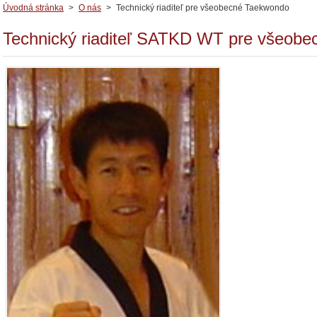
Úvodná stránka
>
O nás
>
Technický riaditeľ pre všeobecné Taekwondo
Technický riaditeľ SATKD WT pre všeob