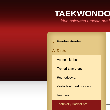
TAEKWONDO 
klub bojového umenia pre 
Úvodná stránka
O nás
Vedenie klubu
Tréneri a asistenti
Rozhodcovia
Zakladateľ Taekwondo v
Rožňave
Technický riaditeľ pre