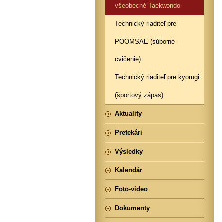
všeobecné Taekwondo
Technický riaditeľ pre
POOMSAE (súborné
cvičenie)
Technický riaditeľ pre kyorugi
(športový zápas)
Aktuality
Pretekári
Výsledky
Kalendár
Foto-video
Dokumenty